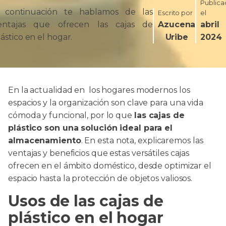
Public
 continuación te hablamos de las
Escrito por
el
entajas que ofrecen las cajas de
Azucena
abril 
lástico en el hogar.
Uribe
2024
En la actualidad en los hogares modernos los
espacios y la organización son clave para una vida
cómoda y funcional, por lo que
las cajas de
plástico son una solución ideal para el
almacenamiento
. En esta nota, explicaremos las
ventajas y beneficios que estas versátiles cajas
ofrecen en el ámbito doméstico, desde optimizar el
espacio hasta la protección de objetos valiosos.
Usos de las cajas de
plástico en el hogar