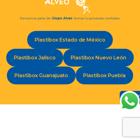
Formamos parte del
Grupo Alveo
. Somos tu proveedor confiable.
Plastibox Estado de México
Plastibox Jalisco
Plastibox Nuevo León
Plastibox Guanajuato
Plastibox Puebla
Conv
en W