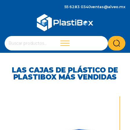
55 6283 0340
ventas@alveo.mx
Cuando hay resultados autocompletados, puedes utilizar 
Buscar
por:
CAJAS
LAS CAJAS DE PLÁSTICO DE
DE
PLASTIBOX MÁS VENDIDAS
PLÁSTICO
CON
TAPA