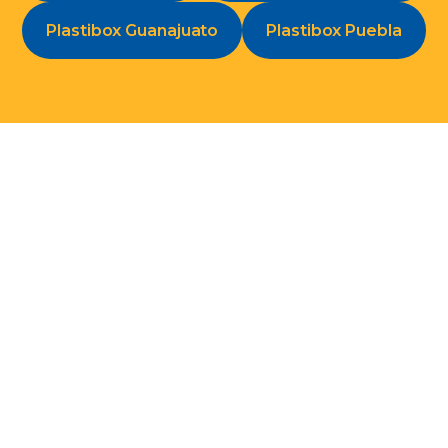
Plastibox Guanajuato
Plastibox Puebla