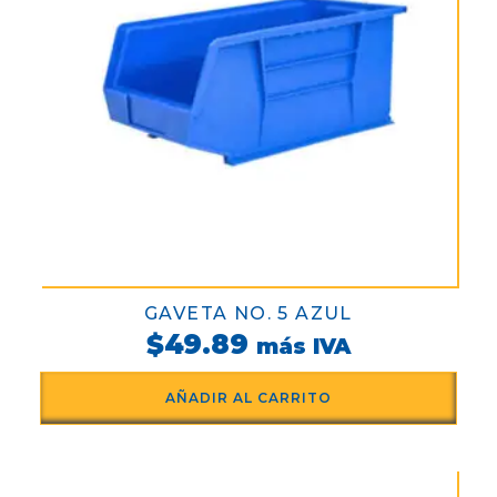
NUEVO
LEÓN
GAVETA NO. 5 AZUL
$
49.89
más IVA
AÑADIR AL CARRITO