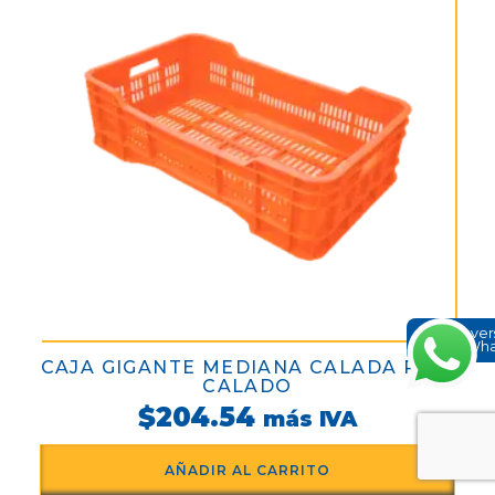
Conve
en Wh
CAJA GIGANTE MEDIANA CALADA PISO
CALADO
$
204.54
más IVA
AÑADIR AL CARRITO