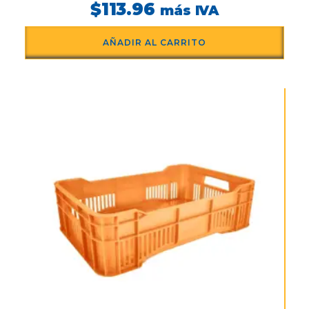
$
113.96
más IVA
AÑADIR AL CARRITO