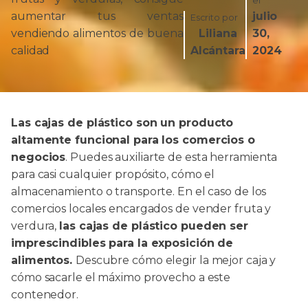
el
aumentar tus ventas
julio
Escrito por
vendiendo alimentos de buena
Liliana
30,
calidad
Alcántara
2024
Las cajas de plástico son un producto
altamente funcional para los comercios o
negocios
. Puedes auxiliarte de esta herramienta
para casi cualquier propósito, cómo el
almacenamiento o transporte. En el caso de los
comercios locales encargados de vender fruta y
verdura,
las cajas de plástico pueden ser
imprescindibles para la exposición de
alimentos.
Descubre cómo elegir la mejor caja y
cómo sacarle el máximo provecho a este
contenedor.