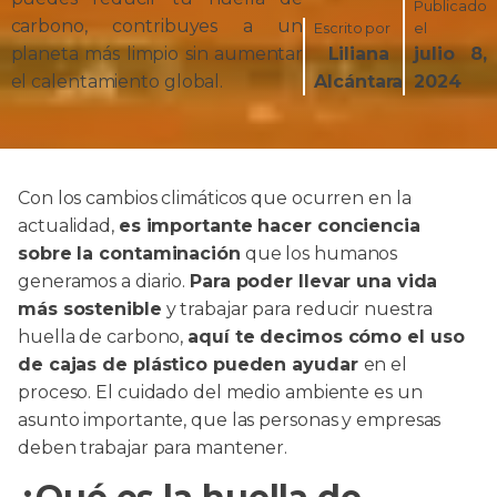
Publicado
carbono, contribuyes a un
Escrito por
el
planeta más limpio sin aumentar
Liliana
julio 8,
el calentamiento global.
Alcántara
2024
Con los cambios climáticos que ocurren en la
actualidad,
es importante hacer conciencia
sobre la contaminación
que los humanos
generamos a diario.
Para poder llevar una vida
más sostenible
y trabajar para reducir nuestra
huella de carbono,
aquí te decimos cómo el uso
de cajas de plástico pueden ayudar
en el
proceso. El cuidado del medio ambiente es un
asunto importante, que las personas y empresas
deben trabajar para mantener.