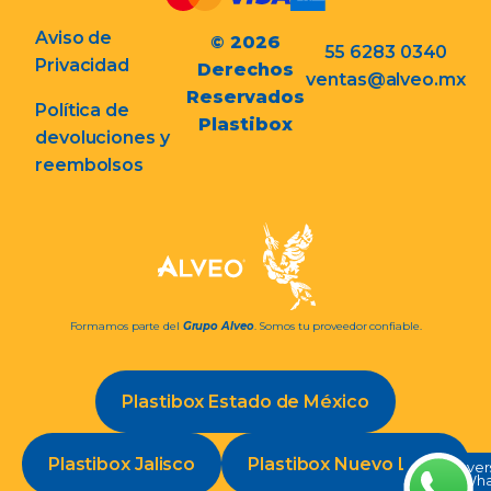
Aviso de
© 2026
55 6283 0340
Privacidad
Derechos
ventas@alveo.mx
Reservados
Política de
Plastibox
devoluciones y
reembolsos
Formamos parte del
Grupo Alveo
. Somos tu proveedor confiable.
Plastibox Estado de México
Plastibox Jalisco
Plastibox Nuevo León
Conve
en Wh