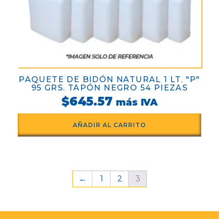
PAQUETE DE BIDÓN NATURAL 1 LT. "P"
95 GRS. TAPÓN NEGRO 54 PIEZAS
$
645.57
más IVA
AÑADIR AL CARRITO
←
1
2
3