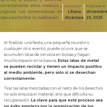
correctamente estos residuos y
Escrito por
Publicado el
organiza tus contenedores en
Liliana
diciembr
casa para facilitar la clasificación.
Alcántara
23, 2025
Al finalizar una fiesta, una pequeña reunión o
cualquier otro evento, puede ocurrir que se
acumulen latas de cerveza en bolsas y hagan
mucho espacio en la basura.
Estas latas de metal
se pueden reciclar y tienen un impacto positivo
al medio ambiente, pero solo si se desechan
correctamente.
Tirar las latas mezcladas con el resto de los desechos
no solo ensucia el material, sino que dificulta su
recuperación.
La clave para que este proceso sea
un éxito empieza por la organización de los