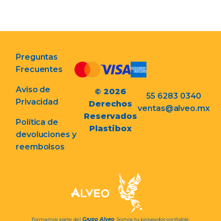
Preguntas
Frecuentes
Aviso de
© 2026
55 6283 0340
Privacidad
Derechos
ventas@alveo.mx
Reservados
Política de
Plastibox
devoluciones y
reembolsos
Formamos parte del
Grupo Alveo
. Somos tu proveedor confiable.