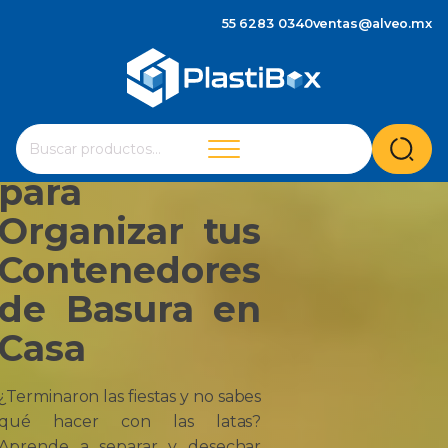
¿Cómo se
55 6283 0340
ventas@alveo.mx
Tiran las
Latas de
Cuando hay resultados autocompletados, puedes utilizar 
Cerveza? Guía
Buscar
por:
para
Organizar tus
Contenedores
de Basura en
Casa
¿Terminaron las fiestas y no sabes
qué hacer con las latas?
Aprende a separar y desechar