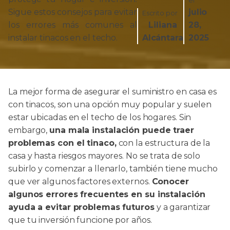
el
Sigue estos consejos para evitar
julio
Escrito por
los errores más comunes al
Liliana
28,
instalar tinacos en el techo.
Alcántara
2025
La mejor forma de asegurar el suministro en casa es
con tinacos, son una opción muy popular y suelen
estar ubicadas en el techo de los hogares. Sin
embargo,
una mala instalación puede traer
problemas con el tinaco,
con la estructura de la
casa y hasta riesgos mayores. No se trata de solo
subirlo y comenzar a llenarlo, también tiene mucho
que ver algunos factores externos.
Conocer
algunos errores frecuentes en su instalación
ayuda a evitar problemas futuros
y a garantizar
que tu inversión funcione por años.