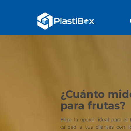
¿Cuánto mide
para frutas?
Elige la opción ideal para el
calidad a tus clientes con 