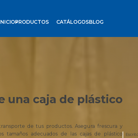
INICIO
PRODUCTOS
CATÁLOGOS
BLOG
 una caja de plástico
 transporte de tus productos. Asegura frescura y
los tamaños adecuados de las cajas de plástico
Escrit