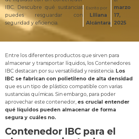
el
IBC. Descubre qué sustancias
marzo
Escrito por
puedes resguardar con
Liliana
17,
seguridad y eficiencia.
Alcántara
2025
Entre los diferentes productos que sirven para
almacenar y transportar líquidos, los Contenedores
IBC destacan por su versatilidad y resistencia.
Los
IBC se fabrican con polietileno de alta densidad
que es un tipo de plástico compatible con varias
sustancias químicas. Sin embargo, para poder
aprovechar este contenedor,
es crucial entender
qué líquidos pueden almacenar de forma
segura y cuáles no.
Contenedor IBC para el