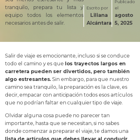
Publicado
tranquilo, prepara tu lista y
Escrito por
el
equipo todos los elementos
Liliana
agosto
necesarios antes de salir.
Alcántara
5, 2025
Salir de viaje es emocionante, incluso si se conduce
todo el camino y es que
los trayectos largos en
carretera pueden ser divertidos, pero también
algo estresantes.
Sin embargo, para que nuestro
camino sea tranquilo, la preparación es la clave, es
decir, empacar con anticipación todos esos artículos
que no podrían faltar en cualquier tipo de viaje.
Olvidar alguna cosa puede no parecer tan
importante, hasta que se necesitan, si no sabes
donde comenzar a preparar el viaje, te damos una
lista de artículos que debes llevar al conducir