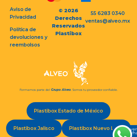
Aviso de
© 2026
55 6283 0340
Privacidad
Derechos
ventas@alveo.mx
Reservados
Política de
Plastibox
devoluciones y
reembolsos
Formamos parte del
Grupo Alveo
. Somos tu proveedor confiable.
Plastibox Estado de México
Plastibox Jalisco
Plastibox Nuevo León
Conve
en Wh