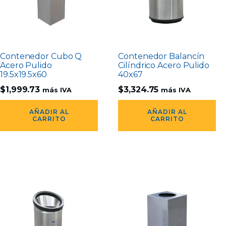
Contenedor Cubo Q
Contenedor Balancín
Acero Pulido
Cilíndrico Acero Pulido
19.5x19.5x60
40x67
$
1,999.73
$
3,324.75
más IVA
más IVA
AÑADIR AL
AÑADIR AL
CARRITO
CARRITO