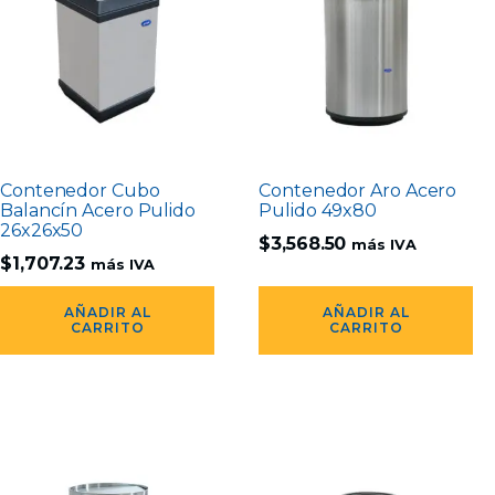
Contenedor Cubo
Contenedor Aro Acero
Balancín Acero Pulido
Pulido 49x80
26x26x50
$
3,568.50
más IVA
$
1,707.23
más IVA
AÑADIR AL
AÑADIR AL
CARRITO
CARRITO