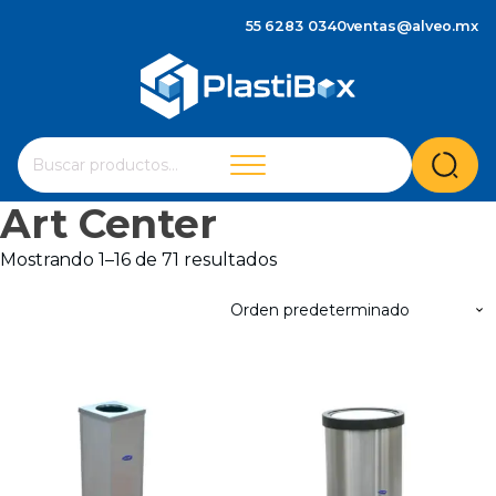
55 6283 0340
ventas@alveo.mx
Cuando hay resultados autocompletados, puedes utilizar 
Buscar
por:
Art Center
Mostrando 1–16 de 71 resultados