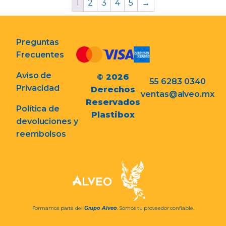
1
2
3
4
5
→
Preguntas
Frecuentes
Aviso de
© 2026
55 6283 0340
Privacidad
Derechos
ventas@alveo.mx
Reservados
Política de
Plastibox
devoluciones y
reembolsos
Formamos parte del
Grupo Alveo
. Somos tu proveedor confiable.