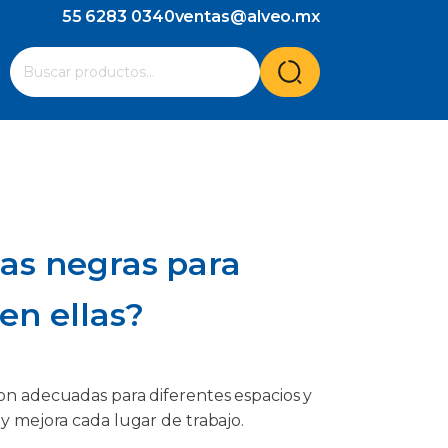
55 6283 0340
ventas@alveo.mx
Cuando hay resultados autocompletados, puedes utilizar l
Buscar
por:
as negras para
 en ellas?
son adecuadas para diferentes espacios y
 y mejora cada lugar de trabajo.