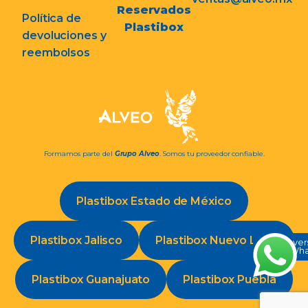
Reservados
Política de
Plastibox
devoluciones y
reembolsos
Formamos parte del
Grupo Alveo
. Somos tu proveedor confiable.
Plastibox Estado de México
Plastibox Jalisco
Plastibox Nuevo León
Conve
en Wh
Plastibox Guanajuato
Plastibox Puebla