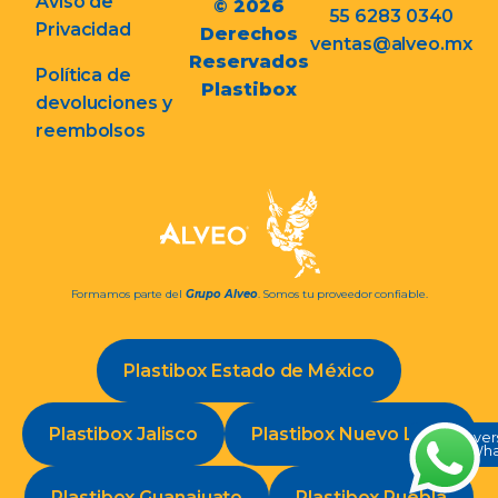
Aviso de
© 2026
55 6283 0340
Privacidad
Derechos
ventas@alveo.mx
Reservados
Política de
Plastibox
devoluciones y
reembolsos
Formamos parte del
Grupo Alveo
. Somos tu proveedor confiable.
Plastibox Estado de México
Plastibox Jalisco
Plastibox Nuevo León
Conve
en Wh
Plastibox Guanajuato
Plastibox Puebla