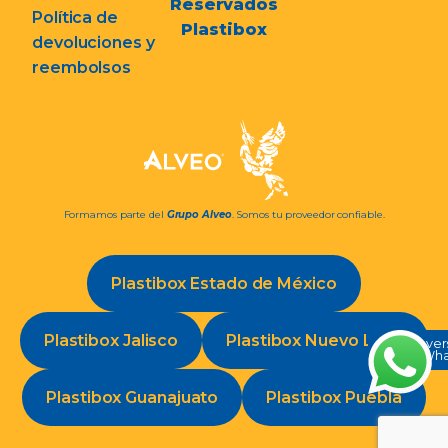
Reservados
Política de
Plastibox
devoluciones y
reembolsos
Formamos parte del
Grupo Alveo
. Somos tu proveedor confiable.
Plastibox Estado de México
Plastibox Jalisco
Plastibox Nuevo León
Conve
en Wh
Plastibox Guanajuato
Plastibox Puebla