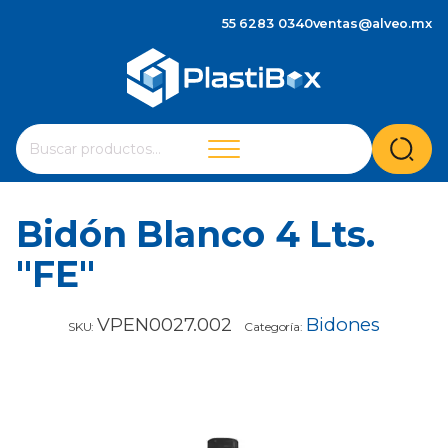
55 6283 0340
ventas@alveo.mx
Cuando hay resultados autocompletados, puedes utilizar 
Buscar
por:
Bidón Blanco 4 Lts.
"FE"
VPEN0027.002
Bidones
SKU:
Categoría: