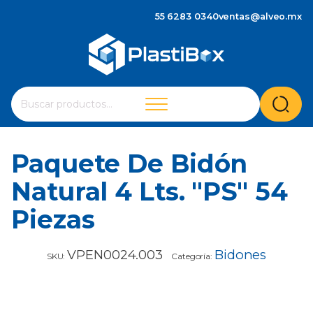
55 6283 0340
ventas@alveo.mx
Cuando hay resultados autocompletados, puedes utilizar 
Buscar
por:
Paquete De Bidón
Natural 4 Lts. "PS" 54
Piezas
VPEN0024.003
Bidones
SKU:
Categoría: