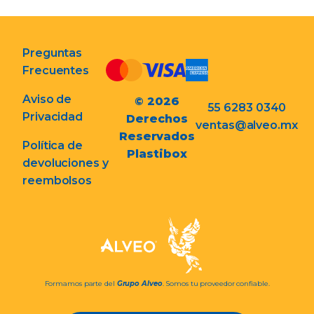
Preguntas
Frecuentes
Aviso de
© 2026
55 6283 0340
Privacidad
Derechos
ventas@alveo.mx
Reservados
Política de
Plastibox
devoluciones y
reembolsos
Formamos parte del
Grupo Alveo
. Somos tu proveedor confiable.