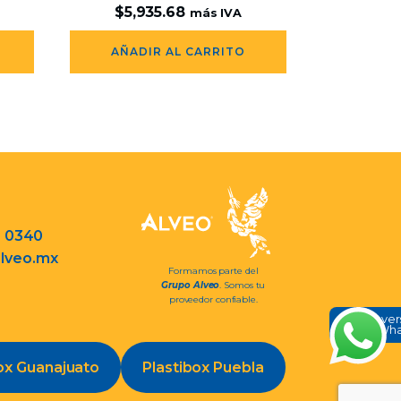
$
5,935.68
más IVA
AÑADIR AL CARRITO
3 0340
lveo.mx
Formamos parte del
Grupo Alveo
. Somos tu
proveedor confiable.
Conve
en Wh
ox Guanajuato
Plastibox Puebla