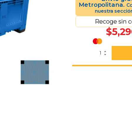
Metropolitana.
Co
nuestra secció
Recoge sin c
$
5,29
Bin
Alemán
580
4
PATAS
CERRADO
Azul
cantidad