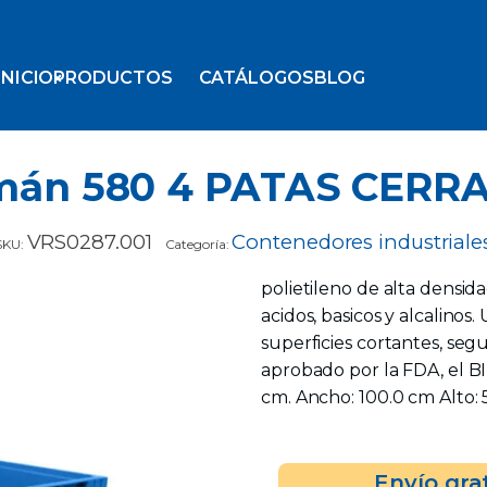
INICIO
PRODUCTOS
CATÁLOGOS
BLOG
mán 580 4 PATAS CERR
VRS0287.001
Contenedores industriale
SKU:
Categoría:
polietileno de alta densid
acidos, basicos y alcalinos. 
superficies cortantes, segu
aprobado por la FDA, el BI
cm. Ancho: 100.0 cm Alto: 5
Envío gra