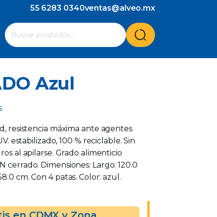
55 6283 0340
ventas@alveo.mx
Cuando hay resultados autocompletados, puedes utilizar l
Buscar
por:
ADO Azul
s
ad, resistencia máxima ante agentes
UV. estabilizado, 100 % reciclable. Sin
ros al apilarse. Grado alimenticio
N cerrado. Dimensiones: Largo: 120.0
8.0 cm. Con 4 patas. Color: azul.
tis en CDMX y Zona