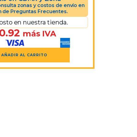
nsulta zonas y costos de envío en
n de Preguntas Frecuentes.
osto en nuestra tienda.
0.92
más IVA
AÑADIR AL CARRITO