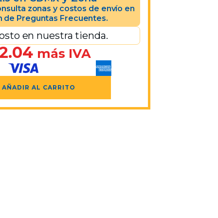
nsulta zonas y costos de envío en
n de Preguntas Frecuentes.
osto en nuestra tienda.
2.04
más IVA
AÑADIR AL CARRITO