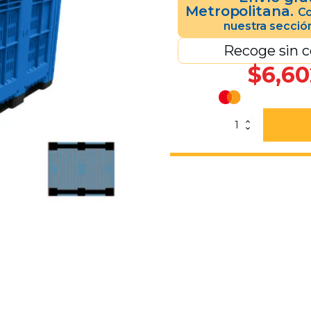
Metropolitana.
Co
nuestra secció
Recoge sin c
$
6,60
Bin
Alemán
760
2
TRAVERSAS
RANURADO
Azul
cantidad