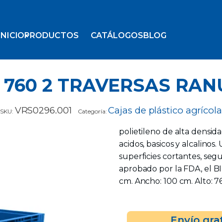
INICIO
PRODUCTOS
CATÁLOGOS
BLOG
n 760 2 TRAVERSAS RAN
VRS0296.001
Cajas de plástico agrícola
SKU:
Categoría:
polietileno de alta densid
acidos, basicos y alcalinos. 
superficies cortantes, segu
aprobado por la FDA, el B
cm. Ancho: 100 cm. Alto: 76
Envío gra