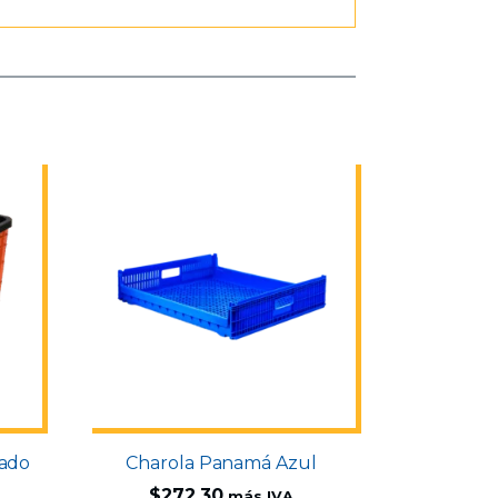
rado
Charola Panamá Azul
$
272.30
más IVA