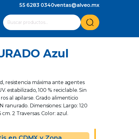
55 6283 0340
ventas@alveo.mx
Cuando hay resultados autocompletados, puedes utilizar l
Buscar
por:
URADO Azul
ad, resistencia máxima ante agentes
UV. estabilizado, 100 % reciclable. Sin
ros al apilarse. Grado alimenticio
IN ranurado. Dimensiones: Largo: 120
 cm. 2 Traversas. Color: azul.
tis en CDMX y Zona