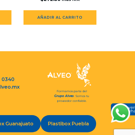
AÑADIR AL CARRITO
3 0340
lveo.mx
Formamos parte del
Grupo Alveo
. Somos tu
proveedor confiable.
Conve
en Wh
ox Guanajuato
Plastibox Puebla