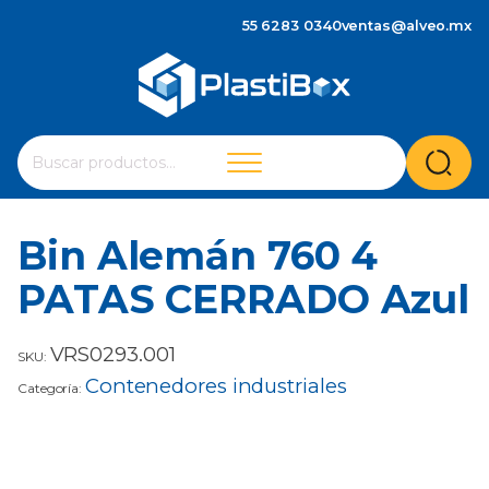
55 6283 0340
ventas@alveo.mx
Cuando hay resultados autocompletados, puedes utilizar 
Buscar
por:
Bin Alemán 760 4
PATAS CERRADO Azul
VRS0293.001
SKU:
Contenedores industriales
Categoría: