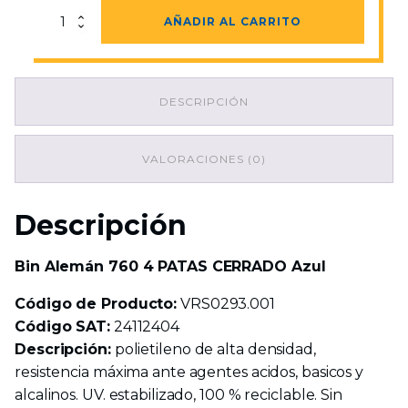
Bin
AÑADIR AL CARRITO
Alemán
760
4
PATAS
DESCRIPCIÓN
CERRADO
Azul
cantidad
VALORACIONES (0)
Descripción
Bin Alemán 760 4 PATAS CERRADO Azul
Código de Producto:
VRS0293.001
Código SAT:
24112404
Descripción:
polietileno de alta densidad,
resistencia máxima ante agentes acidos, basicos y
alcalinos. UV. estabilizado, 100 % reciclable. Sin