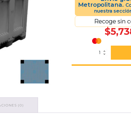
Metropolitana.
Co
nuestra secció
Recoge sin c
$
5,73
Bin
Alemán
760
4
PATAS
CERRADO
Gris
cantidad
CIONES (0)