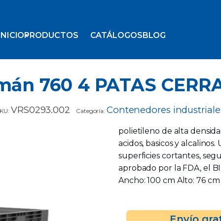
INICIO
PRODUCTOS
CATÁLOGOS
BLOG
emán 760 4 PATAS CERRA
VRS0293.002
Contenedores industriale
KU:
Categoría:
polietileno de alta densid
acidos, basicos y alcalinos. 
superficies cortantes, segu
aprobado por la FDA, el B
Ancho: 100 cm Alto: 76 cm 4
Envío gra