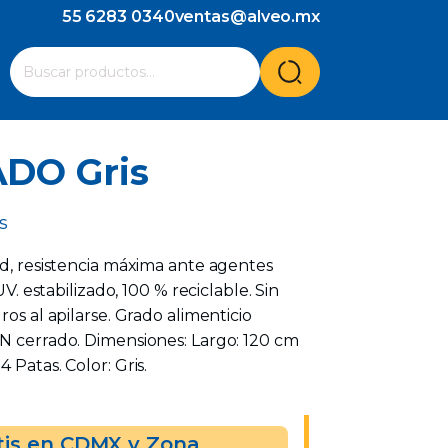
55 6283 0340
ventas@alveo.mx
Cuando hay resultados autocompletados, puedes utilizar l
Buscar
por:
DO Gris
s
ad, resistencia máxima ante agentes
UV. estabilizado, 100 % reciclable. Sin
ros al apilarse. Grado alimenticio
IN cerrado. Dimensiones: Largo: 120 cm
 Patas. Color: Gris.
tis en CDMX y Zona