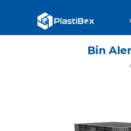
Bin Al
S