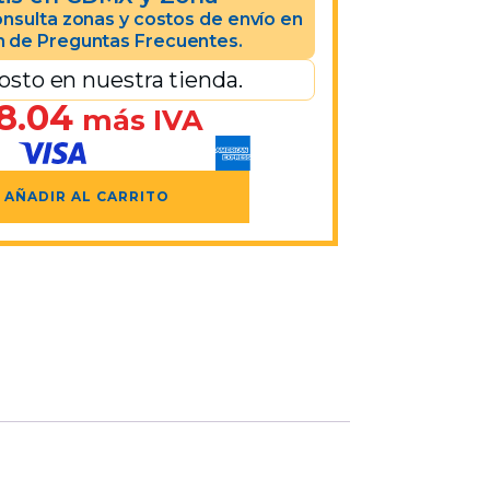
nsulta zonas y costos de envío en
n de Preguntas Frecuentes.
osto en nuestra tienda.
8.04
más IVA
AÑADIR AL CARRITO