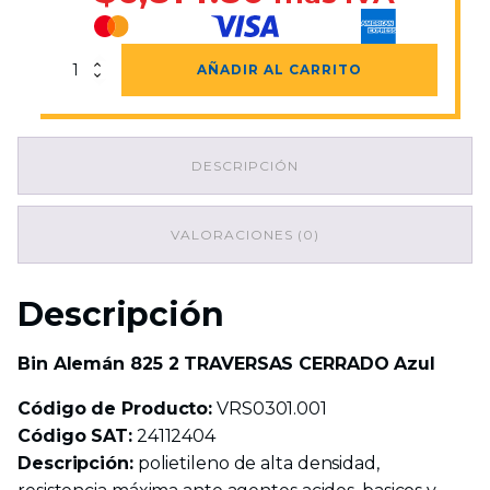
Bin
AÑADIR AL CARRITO
Alemán
825
2
TRAVERSAS
DESCRIPCIÓN
CERRADO
Azul
cantidad
VALORACIONES (0)
Descripción
Bin Alemán 825 2 TRAVERSAS CERRADO Azul
Código de Producto:
VRS0301.001
Código SAT:
24112404
Descripción:
polietileno de alta densidad,