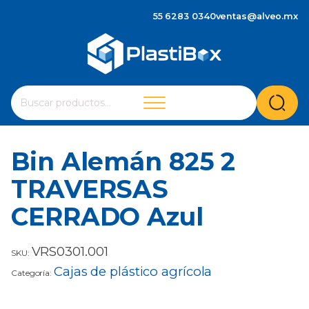
55 6283 0340
ventas@alveo.mx
Cuando hay resultados autocompletados, puedes utilizar 
Buscar
por:
Bin Alemán 825 2
TRAVERSAS
CERRADO Azul
VRS0301.001
SKU:
Cajas de plástico agrícola
Categoría: