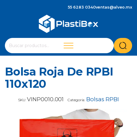
55 6283 0340
ventas@alveo.mx
Cuando hay resultados autocompletados, puedes utilizar 
Buscar
por:
Bolsa Roja De RPBI
110x120
VINP0010.001
Bolsas RPBI
SKU:
Categoría: