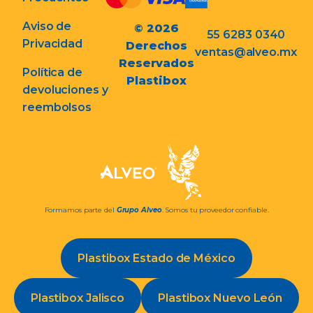
Aviso de
© 2026
55 6283 0340
Privacidad
Derechos
ventas@alveo.mx
Reservados
Política de
Plastibox
devoluciones y
reembolsos
Formamos parte del
Grupo Alveo
. Somos tu proveedor confiable.
Plastibox Estado de México
Plastibox Jalisco
Plastibox Nuevo León