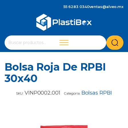
55 6283 0340
ventas@alveo.mx
Cuando hay resultados autocompletados, puedes utilizar 
Buscar
por:
Bolsa Roja De RPBI
30x40
VINP0002.001
Bolsas RPBI
SKU:
Categoría: