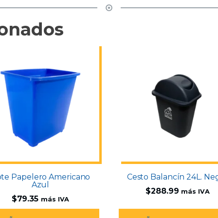
ionados
te Papelero Americano
Cesto Balancín 24L. Ne
Azul
$
288.99
más IVA
$
79.35
más IVA