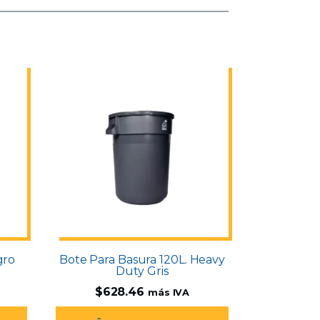
gro
Bote Para Basura 120L. Heavy
Duty Gris
$
628.46
más IVA