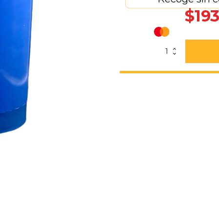
$
193
Bote
Pedal
Azul
cantidad