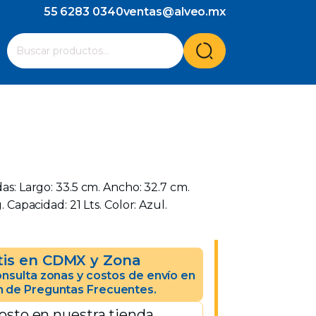
55 6283 0340
ventas@alveo.mx
Cuando hay resultados autocompletados, puedes utilizar l
Buscar
por:
das: Largo: 33.5 cm. Ancho: 32.7 cm.
g. Capacidad: 21 Lts. Color: Azul.
tis en CDMX y Zona
nsulta zonas y costos de envío en
n de Preguntas Frecuentes.
osto en nuestra tienda.