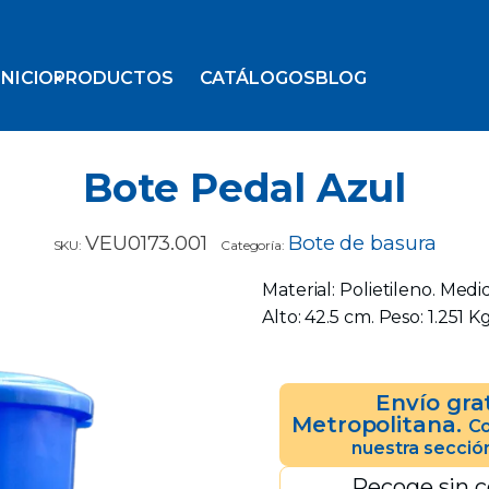
INICIO
PRODUCTOS
CATÁLOGOS
BLOG
Bote Pedal Azul
VEU0173.001
Bote de basura
SKU:
Categoría:
Material: Polietileno. Medi
Alto: 42.5 cm. Peso: 1.251 K
Envío gra
Metropolitana.
Co
nuestra secció
Recoge sin c