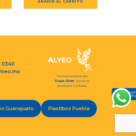
AÑADIR AL CARRITO
3 0340
lveo.mx
Formamos parte del
Grupo Alveo
. Somos tu
proveedor confiable.
Conve
en Wh
ox Guanajuato
Plastibox Puebla