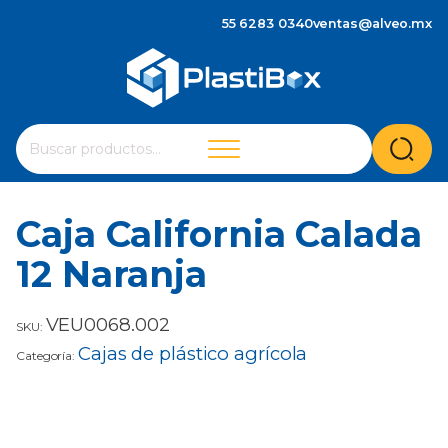
55 6283 0340
ventas@alveo.mx
Cuando hay resultados autocompletados, puedes utilizar 
Buscar
por:
Caja California Calada
12 Naranja
VEU0068.002
SKU:
Cajas de plástico agrícola
Categoría: