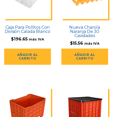
Caja Para Pollitos Con
Nueva Charola
División Calada Blanco
Naranja De 30
Cavidades
$
196.65
más IVA
$
15.56
más IVA
AÑADIR AL
AÑADIR AL
CARRITO
CARRITO