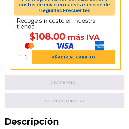
costos de envío en nuestra sección de
Preguntas Frecuentes.
Recoge sin costo en nuestra
tienda.
$
108.00
más IVA
Caja
AÑADIR AL CARRITO
Chapala
Calada
Reproceso
Rojo
DESCRIPCIÓN
cantidad
VALORACIONES (0)
Descripción