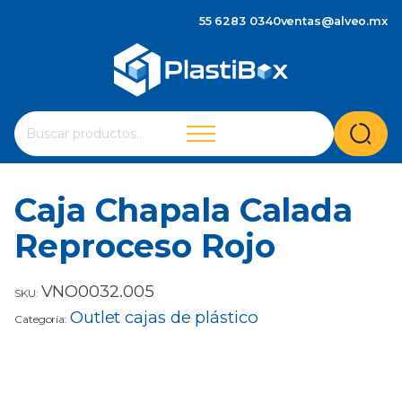
55 6283 0340
ventas@alveo.mx
Cuando hay resultados autocompletados, puedes utilizar 
Buscar
por:
Caja Chapala Calada
Reproceso Rojo
VNO0032.005
SKU:
Outlet cajas de plástico
Categoría: