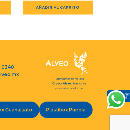
AÑADIR AL CARRITO
3 0340
lveo.mx
Formamos parte del
Grupo Alveo
. Somos tu
proveedor confiable.
Conve
en Wh
ox Guanajuato
Plastibox Puebla