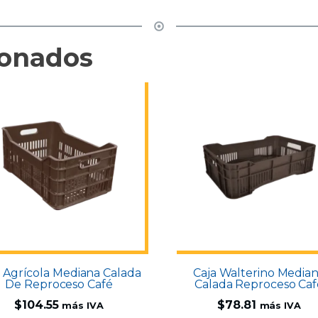
ionados
a Agrícola Mediana Calada
Caja Walterino Media
De Reproceso Café
Calada Reproceso Caf
$
104.55
$
78.81
más IVA
más IVA