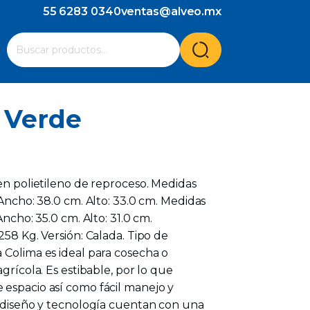
55 6283 0340
ventas@alveo.mx
Cuando hay resultados autocompletados, puedes utilizar l
Buscar
por:
 Verde
 en polietileno de reproceso. Medidas
 Ancho: 38.0 cm. Alto: 33.0 cm. Medidas
Ancho: 35.0 cm. Alto: 31.0 cm.
258 Kg. Versión: Calada. Tipo de
 Colima es ideal para cosecha o
agrícola. Es estibable, por lo que
 espacio así como fácil manejo y
n diseño y tecnología cuentan con una