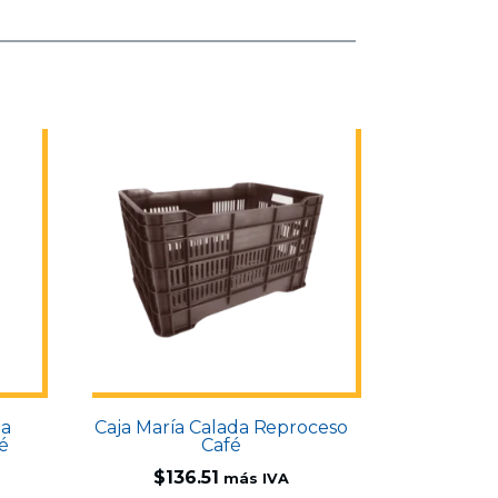
na
Caja María Calada Reproceso
é
Café
$
136.51
más IVA