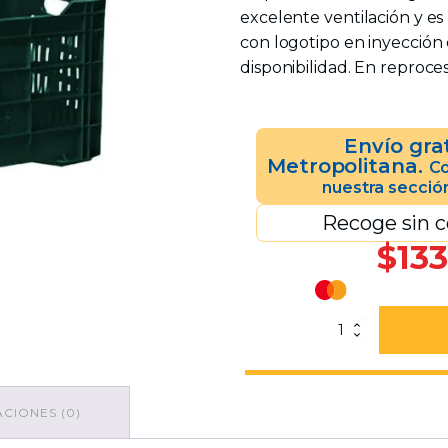
excelente ventilación y es
con logotipo en inyección 
disponibilidad. En reproces
Envío gra
Metropolitana.
Co
nuestra secció
Recoge sin c
$
133
Caja
Colima
Calada
Reproceso
Verde
CIONES (0)
cantidad