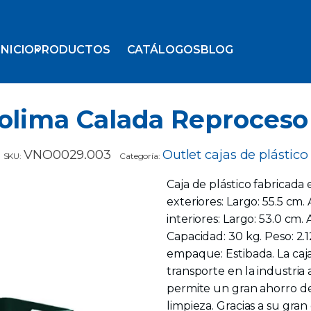
INICIO
PRODUCTOS
CATÁLOGOS
BLOG
Colima Calada Reproceso
VNO0029.003
Outlet cajas de plástico
SKU:
Categoría:
Caja de plástico fabricada
exteriores: Largo: 55.5 cm.
interiores: Largo: 53.0 cm. 
Capacidad: 30 kg. Peso: 2.1
empaque: Estibada. La caja
transporte en la industria 
permite un gran ahorro de
limpieza. Gracias a su gra