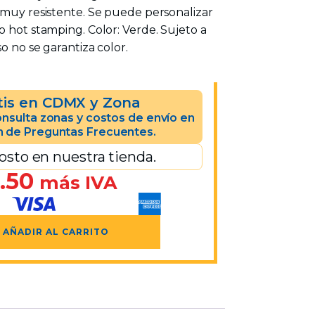
 muy resistente. Se puede personalizar
o hot stamping. Color: Verde. Sujeto a
o no se garantiza color.
tis en CDMX y Zona
nsulta zonas y costos de envío en
n de Preguntas Frecuentes.
osto en nuestra tienda.
.50
más IVA
AÑADIR AL CARRITO