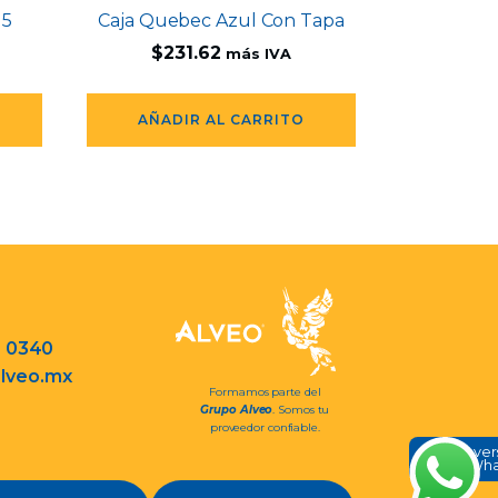
 5
Caja Quebec Azul Con Tapa
$
231.62
más IVA
AÑADIR AL CARRITO
3 0340
lveo.mx
Formamos parte del
Grupo Alveo
. Somos tu
proveedor confiable.
Conve
en Wh