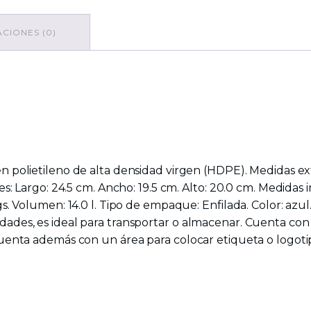
CIONES (0)
en polietileno de alta densidad virgen (HDPE). Medidas ext
es: Largo: 24.5 cm. Ancho: 19.5 cm. Alto: 20.0 cm. Medidas in
Kgs. Volumen: 14.0 l. Tipo de empaque: Enfilada. Color: az
ades, es ideal para transportar o almacenar. Cuenta con t
Cuenta además con un área para colocar etiqueta o logoti