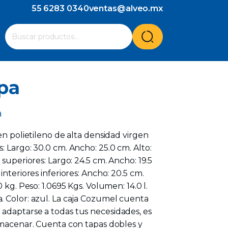
55 6283 0340
ventas@alveo.mx
Cuando hay resultados autocompletados, puedes utilizar l
Buscar
por:
pa
a
en polietileno de alta densidad virgen
: Largo: 30.0 cm. Ancho: 25.0 cm. Alto:
 superiores: Largo: 24.5 cm. Ancho: 19.5
interiores inferiores: Ancho: 20.5 cm.
0 kg. Peso: 1.0695 Kgs. Volumen: 14.0 l.
. Color: azul. La caja Cozumel cuenta
adaptarse a todas tus necesidades, es
lmacenar. Cuenta con tapas dobles y