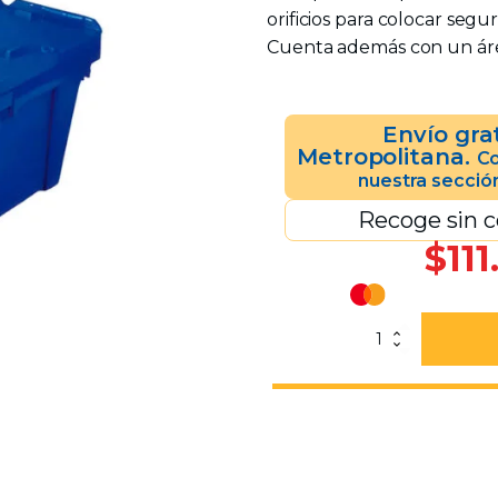
orificios para colocar segu
Cuenta además con un área
Envío gra
Metropolitana.
Co
nuestra secció
Recoge sin c
$
111
Caja
Cozumel
Azul
Con
Tapa
cantidad