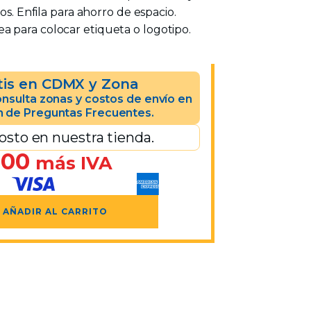
ros. Enfila para ahorro de espacio.
 para colocar etiqueta o logotipo.
tis en CDMX y Zona
nsulta zonas y costos de envío en
n de Preguntas Frecuentes.
osto en nuestra tienda.
.00
más IVA
AÑADIR AL CARRITO