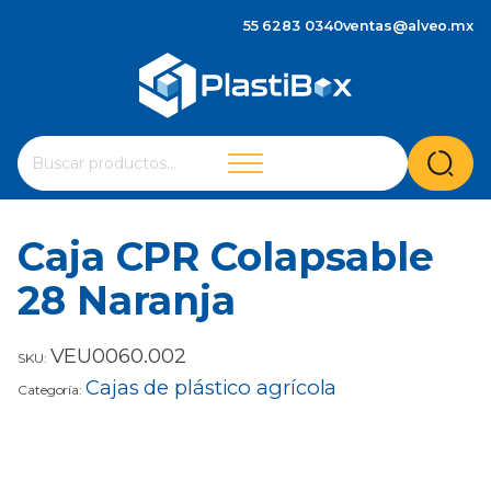
55 6283 0340
ventas@alveo.mx
Cuando hay resultados autocompletados, puedes utilizar 
Buscar
por:
Caja CPR Colapsable
28 Naranja
VEU0060.002
SKU:
Cajas de plástico agrícola
Categoría: