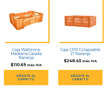
Caja Walterino
Caja CPR Colapsable
Mediana Calada
21 Naranja
Naranja
$
248.43
más IVA
$
110.69
más IVA
AÑADIR AL
AÑADIR AL
CARRITO
CARRITO