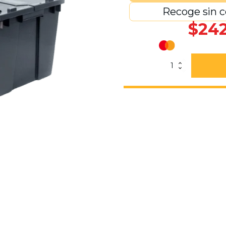
Recoge sin c
$
242
Caja
De
Bisagras
Gris
60-
32
Con
Tapa
cantidad