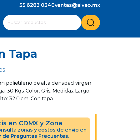
55 6283 0340
ventas@alveo.mx
Cuando hay resultados autocompletados, puedes utilizar l
Buscar
por:
on Tapa
es
en polietileno de alta densidad virgen
: 30 Kgs. Color: Gris. Medidas: Largo:
lto: 32.0 cm. Con tapa.
tis en CDMX y Zona
nsulta zonas y costos de envío en
n de Preguntas Frecuentes.