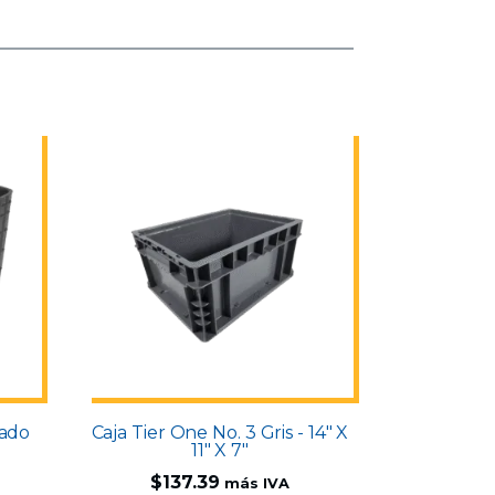
rado
Caja Tier One No. 3 Gris - 14" X
11" X 7"
$
137.39
más IVA