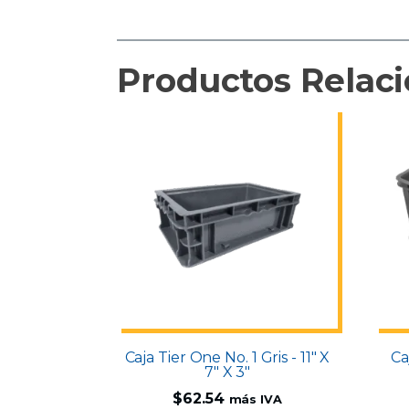
Productos Relac
Caja Tier One No. 1 Gris - 11" X
Ca
7" X 3"
$
62.54
más IVA