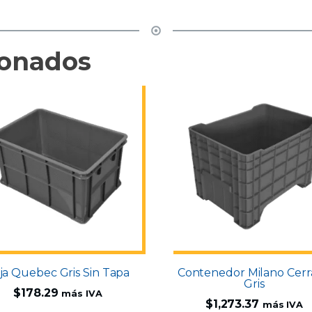
ionados
ja Quebec Gris Sin Tapa
Contenedor Milano Cer
Gris
$
178.29
más IVA
$
1,273.37
más IVA