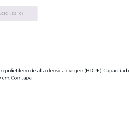
CIONES (0)
a
en polietileno de alta densidad virgen (HDPE). Capacidad d
0 cm. Con tapa.