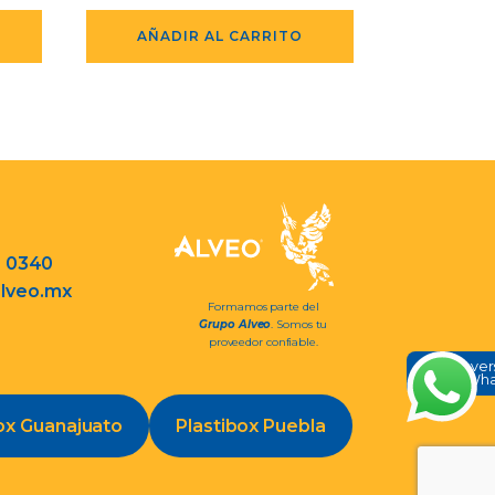
AÑADIR AL CARRITO
3 0340
lveo.mx
Formamos parte del
Grupo Alveo
. Somos tu
proveedor confiable.
Conve
en Wh
ox Guanajuato
Plastibox Puebla