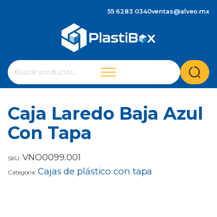
55 6283 0340
ventas@alveo.mx
Cuando hay resultados autocompletados, puedes utilizar 
Buscar
por:
Caja Laredo Baja Azul
Con Tapa
VNO0099.001
SKU:
Cajas de plástico con tapa
Categoría: