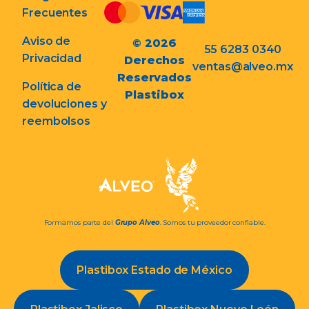
Frecuentes
Aviso de
© 2026
55 6283 0340
Privacidad
Derechos
ventas@alveo.mx
Reservados
Política de
Plastibox
devoluciones y
reembolsos
Formamos parte del
Grupo Alveo
. Somos tu proveedor confiable.
Plastibox Estado de México