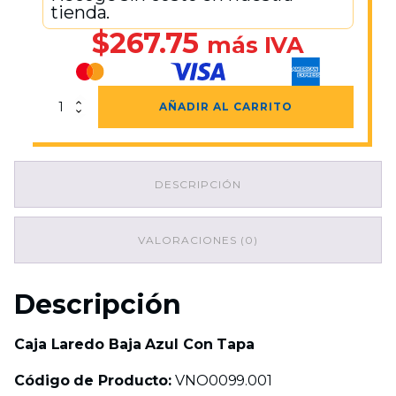
tienda.
$
267.75
más IVA
Caja
AÑADIR AL CARRITO
Laredo
Baja
Azul
Con
DESCRIPCIÓN
Tapa
cantidad
VALORACIONES (0)
Descripción
Caja Laredo Baja Azul Con Tapa
Código de Producto:
VNO0099.001