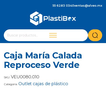
55 6283 0340
ventas@alveo.mx
Cuando hay resultados autocompletados, puedes utilizar 
Buscar
por:
Caja María Calada
Reproceso Verde
VEU0080.010
SKU:
Outlet cajas de plástico
Categoría: