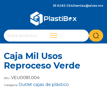
55 6283 0340
ventas@alveo.mx
Cuando hay resultados autocompletados, puedes utilizar 
Buscar
por:
Caja Mil Usos
Reproceso Verde
VEU0081.004
SKU:
Outlet cajas de plástico
Categoría: