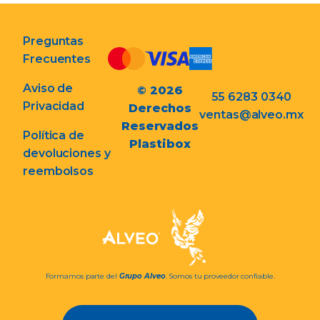
Preguntas
Frecuentes
Aviso de
© 2026
55 6283 0340
Privacidad
Derechos
ventas@alveo.mx
Reservados
Política de
Plastibox
devoluciones y
reembolsos
Formamos parte del
Grupo Alveo
. Somos tu proveedor confiable.