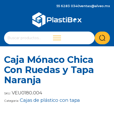
55 6283 0340
ventas@alveo.mx
Cuando hay resultados autocompletados, puedes utilizar 
Buscar
por:
Caja Mónaco Chica
Con Ruedas y Tapa
Naranja
VEU0180.004
SKU:
Cajas de plástico con tapa
Categoría: