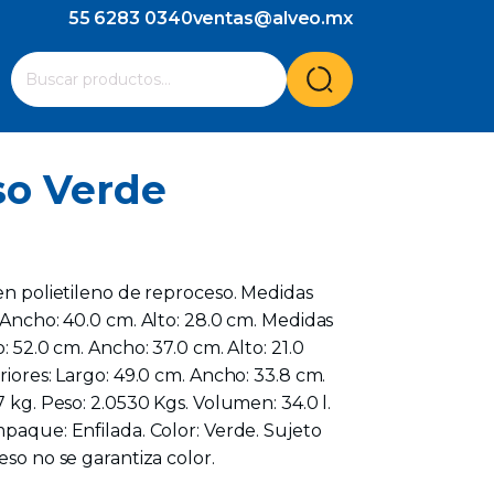
55 6283 0340
ventas@alveo.mx
Cuando hay resultados autocompletados, puedes utilizar l
Buscar
por:
so Verde
 en polietileno de reproceso. Medidas
. Ancho: 40.0 cm. Alto: 28.0 cm. Medidas
o: 52.0 cm. Ancho: 37.0 cm. Alto: 21.0
riores: Largo: 49.0 cm. Ancho: 33.8 cm.
7 kg. Peso: 2.0530 Kgs. Volumen: 34.0 l.
mpaque: Enfilada. Color: Verde. Sujeto
eso no se garantiza color.