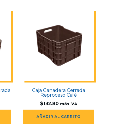
rrada
Caja Ganadera Cerrada
Reproceso Café
$
132.80
más IVA
AÑADIR AL CARRITO