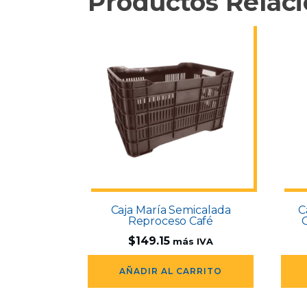
Productos Relac
Caja María Semicalada
C
Reproceso Café
$
149.15
más IVA
AÑADIR AL CARRITO