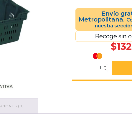
Envío gra
Metropolitana.
Co
nuestra secció
Recoge sin c
$
132
Caja
Morelia
28
Calada
Reproceso
Verde
cantidad
CIONES (0)