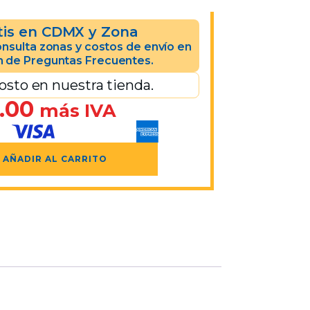
tis en CDMX y Zona
nsulta zonas y costos de envío en
n de Preguntas Frecuentes.
osto en nuestra tienda.
.00
más IVA
AÑADIR AL CARRITO