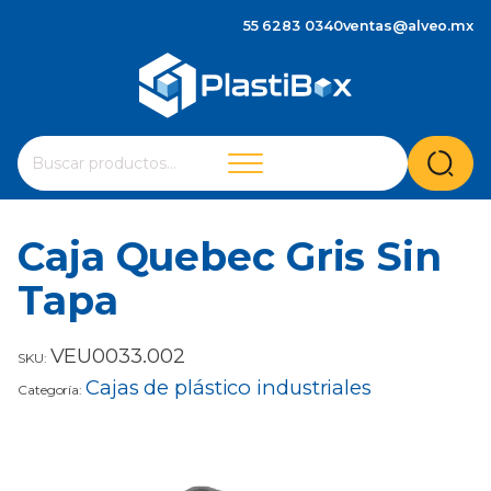
55 6283 0340
ventas@alveo.mx
Cuando hay resultados autocompletados, puedes utilizar 
Buscar
por:
Caja Quebec Gris Sin
Tapa
VEU0033.002
SKU:
Cajas de plástico industriales
Categoría: