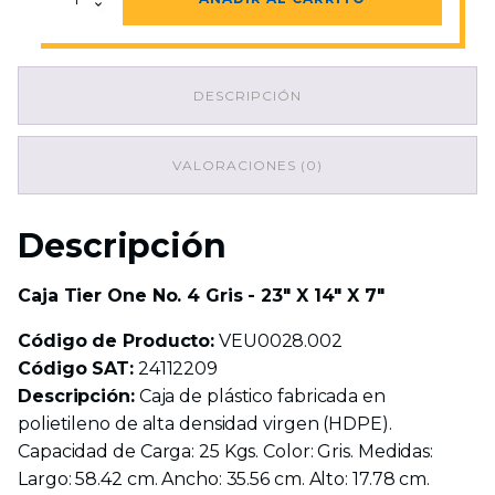
Tier
One
No.
4
DESCRIPCIÓN
Gris
-
23"
X
VALORACIONES (0)
14"
X
7"
Descripción
cantidad
Caja Tier One No. 4 Gris - 23" X 14" X 7"
Código de Producto:
VEU0028.002
Código SAT:
24112209
Descripción:
Caja de plástico fabricada en
polietileno de alta densidad virgen (HDPE).
Capacidad de Carga: 25 Kgs. Color: Gris. Medidas:
Largo: 58.42 cm. Ancho: 35.56 cm. Alto: 17.78 cm.