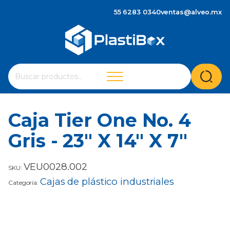
55 6283 0340
ventas@alveo.mx
Cuando hay resultados autocompletados, puedes utilizar 
Buscar
por:
Caja Tier One No. 4
Gris - 23" X 14" X 7"
VEU0028.002
SKU:
Cajas de plástico industriales
Categoría: