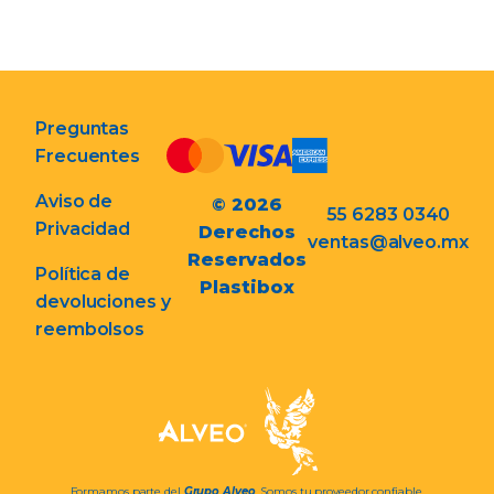
Preguntas
Frecuentes
Aviso de
© 2026
55 6283 0340
Privacidad
Derechos
ventas@alveo.mx
Reservados
Política de
Plastibox
devoluciones y
reembolsos
Formamos parte del
Grupo Alveo
. Somos tu proveedor confiable.