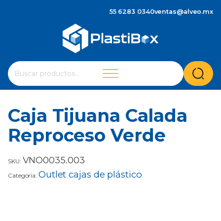
55 6283 0340
ventas@alveo.mx
Cuando hay resultados autocompletados, puedes utilizar 
Buscar
por:
Caja Tijuana Calada
Reproceso Verde
VNO0035.003
SKU:
Outlet cajas de plástico
Categoría: