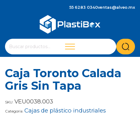
55 6283 0340
ventas@alveo.mx
Cuando hay resultados autocompletados, puedes utilizar 
Buscar
por:
Caja Toronto Calada
Gris Sin Tapa
VEU0038.003
SKU:
Cajas de plástico industriales
Categoría: