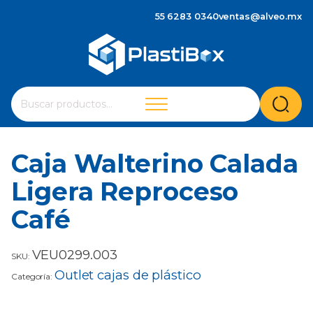
55 6283 0340
ventas@alveo.mx
Cuando hay resultados autocompletados, puedes utilizar 
Buscar
por:
Caja Walterino Calada
Ligera Reproceso
Café
VEU0299.003
SKU:
Outlet cajas de plástico
Categoría: