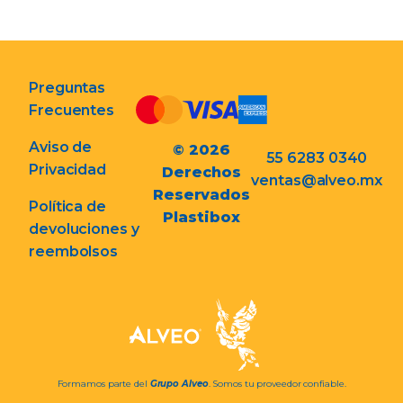
Preguntas
Frecuentes
Aviso de
© 2026
55 6283 0340
Privacidad
Derechos
ventas@alveo.mx
Reservados
Política de
Plastibox
devoluciones y
reembolsos
Formamos parte del
Grupo Alveo
. Somos tu proveedor confiable.