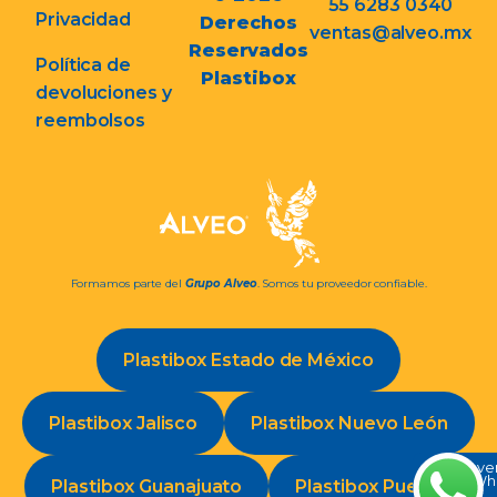
55 6283 0340
Privacidad
Derechos
ventas@alveo.mx
Reservados
Política de
Plastibox
devoluciones y
reembolsos
Formamos parte del
Grupo Alveo
. Somos tu proveedor confiable.
Plastibox Estado de México
Plastibox Jalisco
Plastibox Nuevo León
Conve
en Wh
Plastibox Guanajuato
Plastibox Puebla