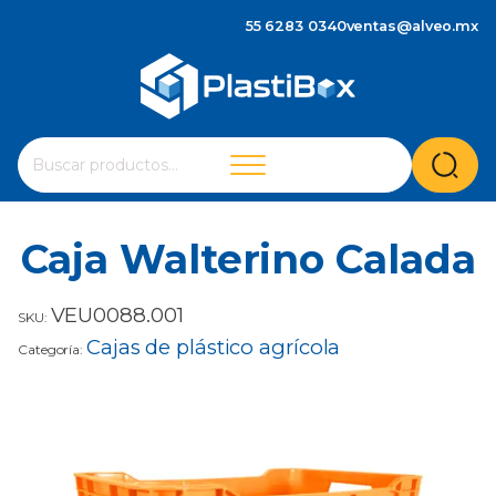
55 6283 0340
ventas@alveo.mx
Cuando hay resultados autocompletados, puedes utilizar 
Buscar
por:
Caja Walterino Calada
VEU0088.001
SKU:
Cajas de plástico agrícola
Categoría: