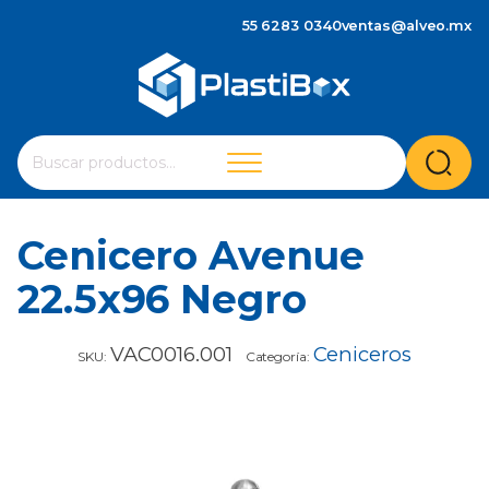
55 6283 0340
ventas@alveo.mx
Cuando hay resultados autocompletados, puedes utilizar 
Buscar
por:
Cenicero Avenue
22.5x96 Negro
VAC0016.001
Ceniceros
SKU:
Categoría: