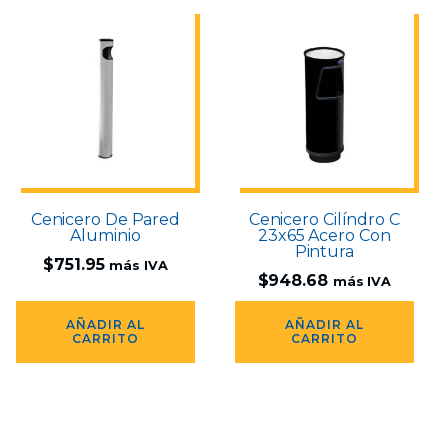
Cenicero De Pared
Cenicero Cilíndro C
Aluminio
23x65 Acero Con
Pintura
$
751.95
más IVA
$
948.68
más IVA
AÑADIR AL
AÑADIR AL
CARRITO
CARRITO