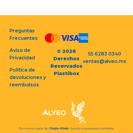
Preguntas
Frecuentes
Aviso de
© 2026
55 6283 0340
Privacidad
Derechos
ventas@alveo.mx
Reservados
Política de
Plastibox
devoluciones y
reembolsos
Formamos parte del
Grupo Alveo
. Somos tu proveedor confiable.