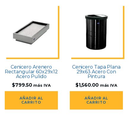
Cenicero Arenero
Cenicero Tapa Plana
Rectangular 60x29x12
29x63 Acero Con
Acero Pulido
Pintura
$
799.50
$
1,560.00
más IVA
más IVA
AÑADIR AL
AÑADIR AL
CARRITO
CARRITO