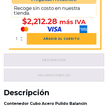
Recoge sin costo en nuestra
tienda.
$
2,212.28
más IVA
Contenedor
AÑADIR AL CARRITO
Cubo
Acero
Pulido
Balancín
DESCRIPCIÓN
26x26x70
cantidad
VALORACIONES (0)
Descripción
Contenedor Cubo Acero Pulido Balancín