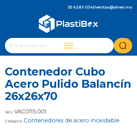
55 6283 0340
ventas@alveo.mx
Cuando hay resultados autocompletados, puedes utilizar 
Buscar
por:
Contenedor Cubo
Acero Pulido Balancín
26x26x70
VAC0115.001
SKU:
Contenedores de acero inoxidable
Categoría: