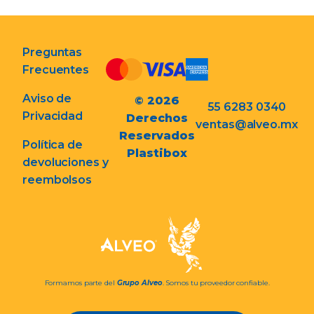
Preguntas
Frecuentes
Aviso de
© 2026
55 6283 0340
Privacidad
Derechos
ventas@alveo.mx
Reservados
Política de
Plastibox
devoluciones y
reembolsos
Formamos parte del
Grupo Alveo
. Somos tu proveedor confiable.