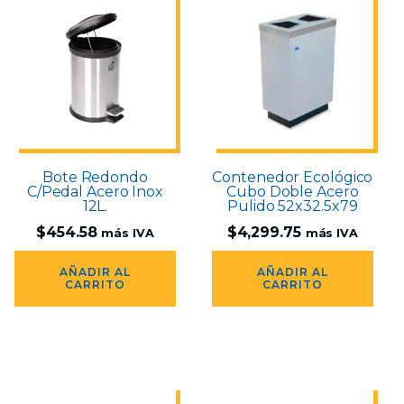
Bote Redondo
Contenedor Ecológico
C/Pedal Acero Inox
Cubo Doble Acero
12L.
Pulido 52x32.5x79
$
454.58
$
4,299.75
más IVA
más IVA
AÑADIR AL
AÑADIR AL
CARRITO
CARRITO