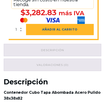
tienda.
$
3,282.83
más IVA
Contenedor
AÑADIR AL CARRITO
Cubo
Tapa
Abombada
Acero
DESCRIPCIÓN
Pulido
38x38x82
cantidad
VALORACIONES (0)
Descripción
Contenedor Cubo Tapa Abombada Acero Pulido
38x38x82