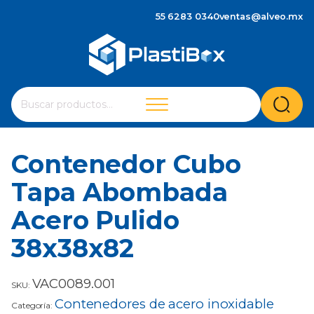
55 6283 0340
ventas@alveo.mx
Cuando hay resultados autocompletados, puedes utilizar 
Buscar
por:
Contenedor Cubo
Tapa Abombada
Acero Pulido
38x38x82
VAC0089.001
SKU:
Contenedores de acero inoxidable
Categoría: