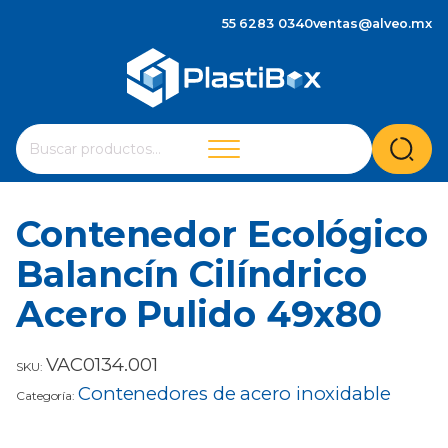
55 6283 0340
ventas@alveo.mx
Cuando hay resultados autocompletados, puedes utilizar 
Buscar
por:
Contenedor Ecológico
Balancín Cilíndrico
Acero Pulido 49x80
VAC0134.001
SKU:
Contenedores de acero inoxidable
Categoría: