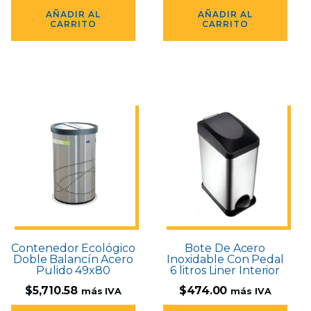
AÑADIR AL
AÑADIR AL
CARRITO
CARRITO
Contenedor Ecológico
Bote De Acero
Doble Balancín Acero
Inoxidable Con Pedal
Pulido 49x80
6 litros Liner Interior
$
5,710.58
$
474.00
más IVA
más IVA