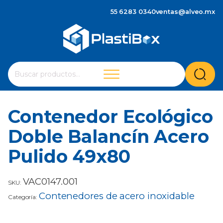
55 6283 0340
ventas@alveo.mx
Cuando hay resultados autocompletados, puedes utilizar 
Buscar
por:
Contenedor Ecológico
Doble Balancín Acero
Pulido 49x80
VAC0147.001
SKU:
Contenedores de acero inoxidable
Categoría: