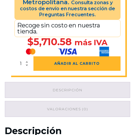
Metropolitana.
Consulta zonas y
costos de envío en nuestra sección de
Preguntas Frecuentes.
Recoge sin costo en nuestra
tienda.
$
5,710.58
más IVA
Contenedor
AÑADIR AL CARRITO
Ecológico
Doble
Balancín
Acero
DESCRIPCIÓN
Pulido
49x80
cantidad
VALORACIONES (0)
Descripción