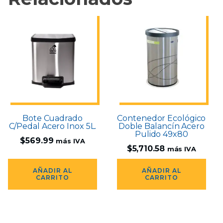
Bote Cuadrado
Contenedor Ecológico
C/Pedal Acero Inox 5L.
Doble Balancín Acero
Pulido 49x80
$
569.99
más IVA
$
5,710.58
más IVA
AÑADIR AL
AÑADIR AL
CARRITO
CARRITO