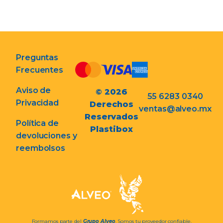
Preguntas
Frecuentes
Aviso de
© 2026
55 6283 0340
Privacidad
Derechos
ventas@alveo.mx
Reservados
Política de
Plastibox
devoluciones y
reembolsos
Formamos parte del
Grupo Alveo
. Somos tu proveedor confiable.