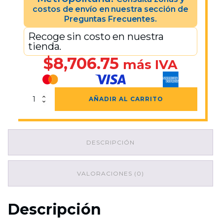
costos de envío en nuestra sección de
Preguntas Frecuentes.
Recoge sin costo en nuestra
tienda.
$
8,706.75
más IVA
Contenedor
AÑADIR AL CARRITO
Ecológico
Office
C
Tres
DESCRIPCIÓN
Separaciones
Balancín
85x43x75
cantidad
VALORACIONES (0)
Descripción