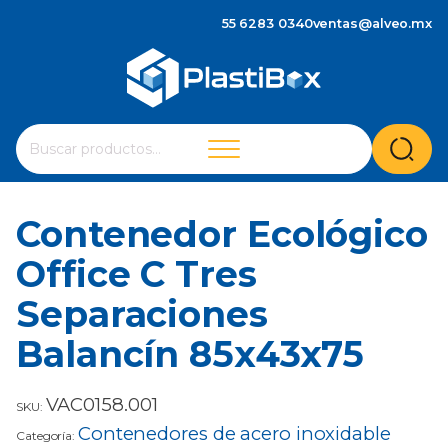
55 6283 0340
ventas@alveo.mx
Cuando hay resultados autocompletados, puedes utilizar 
Buscar
por:
Contenedor Ecológico
Office C Tres
Separaciones
Balancín 85x43x75
VAC0158.001
SKU:
Contenedores de acero inoxidable
Categoría: