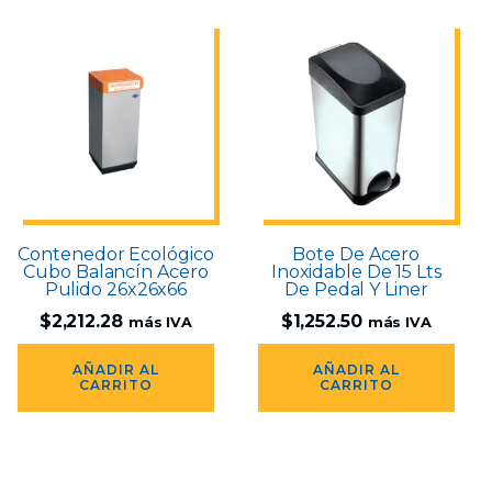
Contenedor Ecológico
Bote De Acero
Cubo Balancín Acero
Inoxidable De 15 Lts
Pulido 26x26x66
De Pedal Y Liner
$
2,212.28
$
1,252.50
más IVA
más IVA
AÑADIR AL
AÑADIR AL
CARRITO
CARRITO