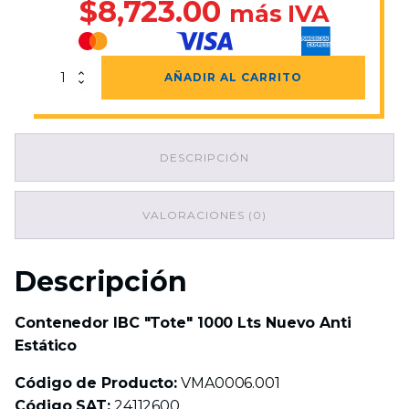
$
8,723.00
más IVA
Contenedor
AÑADIR AL CARRITO
IBC
"Tote"
1000
Lts
DESCRIPCIÓN
Nuevo
Anti
Estático
cantidad
VALORACIONES (0)
Descripción
Contenedor IBC "Tote" 1000 Lts Nuevo Anti
Estático
Código de Producto:
VMA0006.001
Código SAT:
24112600