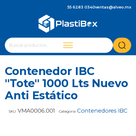
55 6283 0340
ventas@alveo.mx
Cuando hay resultados autocompletados, puedes utilizar 
Buscar
por:
Contenedor IBC
"Tote" 1000 Lts Nuevo
Anti Estático
VMA0006.001
Contenedores IBC
SKU:
Categoría: