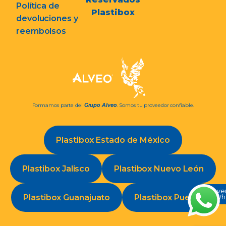
Política de
Plastibox
devoluciones y
reembolsos
Formamos parte del
Grupo Alveo
. Somos tu proveedor confiable.
Plastibox Estado de México
Plastibox Jalisco
Plastibox Nuevo León
Conve
Plastibox Guanajuato
Plastibox Puebla
en Wh