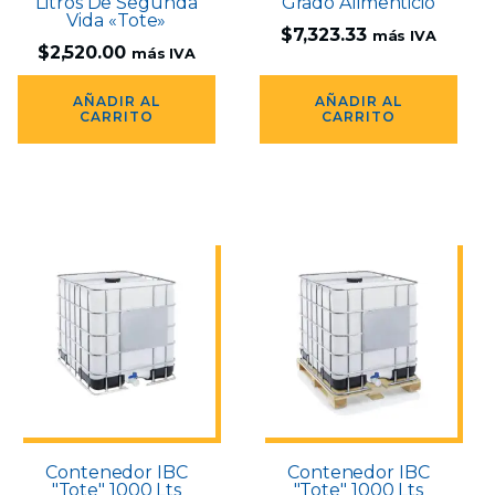
Litros De Segunda
Grado Alimenticio
Vida «Tote»
$
7,323.33
más IVA
$
2,520.00
más IVA
AÑADIR AL
AÑADIR AL
CARRITO
CARRITO
Contenedor IBC
Contenedor IBC
"Tote" 1000 Lts
"Tote" 1000 Lts